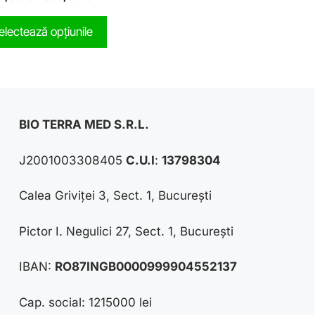
o
u
t
electează opțiunile
o
f
5
BIO TERRA MED S.R.L.
J2001003308405
C.U.I
:
13798304
Calea Griviței 3, Sect. 1, București
Pictor I. Negulici 27, Sect. 1, București
IBAN:
RO87INGB0000999904552137
Cap. social: 1215000 lei