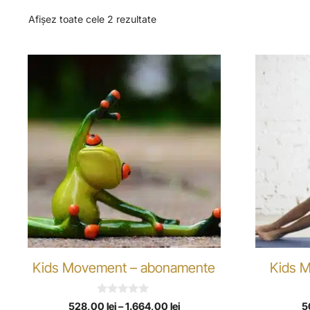
Afișez toate cele 2 rezultate
Kids Movement – abonamente
Kids M
0
528,00
lei
–
1.664,00
lei
5