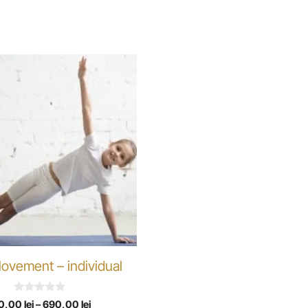
ovement – individual
0
0,00
lei
–
690,00
lei