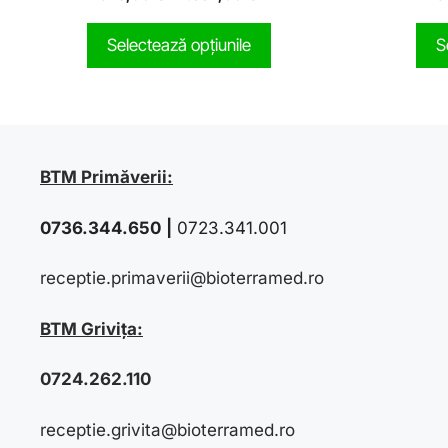
o
u
t
Selectează opțiunile
S
o
f
5
BTM Primăverii:
0736.344.650
|
0723.341.001
receptie.primaverii@bioterramed.ro
BTM Grivița:
0724.262.110
receptie.grivita@bioterramed.ro