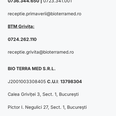
0736.344.650
|
0723.341.001
receptie.primaverii@bioterramed.ro
BTM Grivița:
0724.262.110
receptie.grivita@bioterramed.ro
BIO TERRA MED S.R.L.
J2001003308405
C.U.I
:
13798304
Calea Griviței 3, Sect. 1, București
Pictor I. Negulici 27, Sect. 1, București