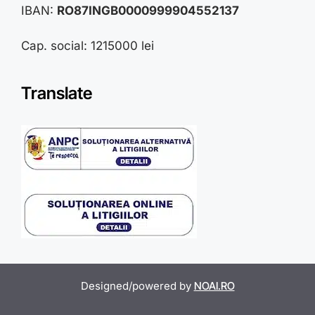
IBAN:
RO87INGB0000999904552137
Cap. social: 1215000 lei
Translate
Designed/powered by
NOAI.RO
Item added to cart.