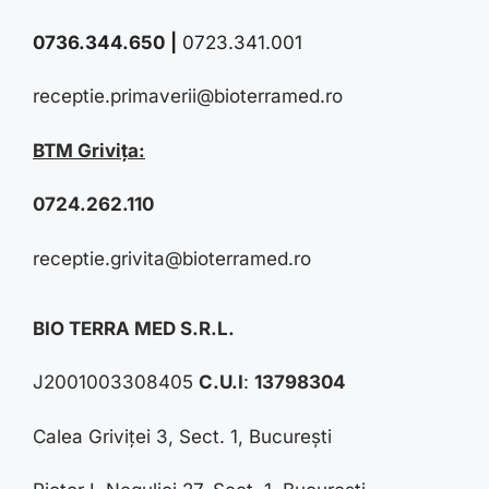
0736.344.650
|
0723.341.001
receptie.primaverii@bioterramed.ro
BTM Grivița:
0724.262.110
receptie.grivita@bioterramed.ro
BIO TERRA MED S.R.L.
J2001003308405
C.U.I
:
13798304
Calea Griviței 3, Sect. 1, București