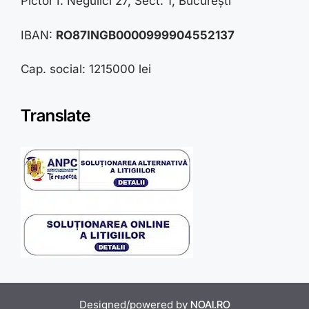
Pictor I. Negulici 27, Sect. 1, București
IBAN:
RO87INGB0000999904552137
Cap. social: 1215000 lei
Translate
Designed/powered by
NOAI.RO