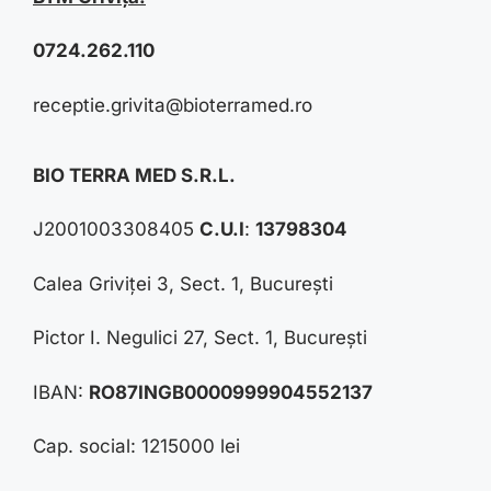
0724.262.110
receptie.grivita@bioterramed.ro
BIO TERRA MED S.R.L.
J2001003308405
C.U.I
:
13798304
Calea Griviței 3, Sect. 1, București
Pictor I. Negulici 27, Sect. 1, București
IBAN:
RO87INGB0000999904552137
Cap. social: 1215000 lei