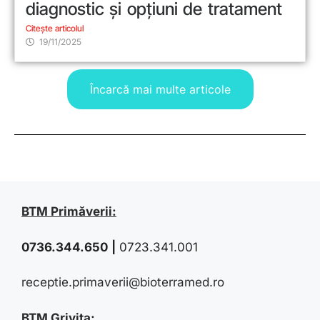
diagnostic și opțiuni de tratament
Citește articolul
19/11/2025
Încarcă mai multe articole
BTM Primăverii:
0736.344.650
|
0723.341.001
receptie.primaverii@bioterramed.ro
BTM Grivița: