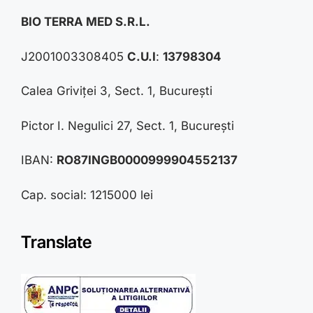
BIO TERRA MED S.R.L.
J2001003308405
C.U.I
:
13798304
Calea Griviței 3, Sect. 1, București
Pictor I. Negulici 27, Sect. 1, București
IBAN:
RO87INGB0000999904552137
Cap. social: 1215000 lei
Translate