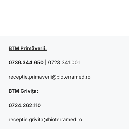
BTM Primăverii:
0736.344.650
|
0723.341.001
receptie.primaverii@bioterramed.ro
BTM Grivița:
0724.262.110
receptie.grivita@bioterramed.ro