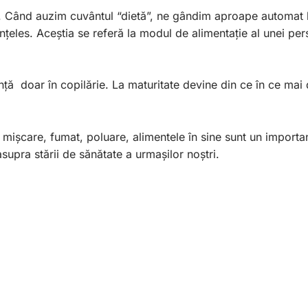
e. Când auzim cuvântul “dietă”, ne gândim aproape automat l
 înțeles. Aceștia se referă la modul de alimentație al unei pe
ă doar în copilărie. La maturitate devine din ce în ce mai di
s, mișcare, fumat, poluare, alimentele în sine sunt un importa
supra stării de sănătate a urmașilor noștri.