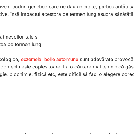
 avem coduri genetice care ne dau unicitate, particularități sa
ive, însă impactul acestora pe termen lung asupra sănătății 
t nevoilor tale și
tatea pe termen lung.
cologice,
eczemele
,
bolile autoimune
sunt adevărate provocăr
st domeniu este copleșitoare. La o căutare mai temeinică gă
gie, biochimie, fizică etc, este dificil să faci o alegere corec