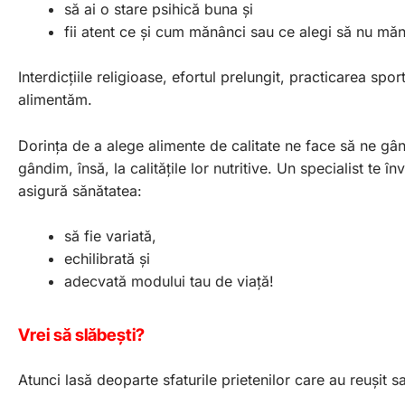
să ai o stare psihică buna și
fii atent ce și cum mănânci sau ce alegi să nu măn
Interdicțiile religioase, efortul prelungit, practicarea s
alimentăm.
Dorința de a alege alimente de calitate ne face să ne gân
gândim, însă, la calitățile lor nutritive. Un specialist te î
asigură sănătatea:
să fie variată,
echilibrată și
adecvată modului tau de viață!
Vrei să slăbești?
Atunci lasă deoparte sfaturile prietenilor care au reușit s