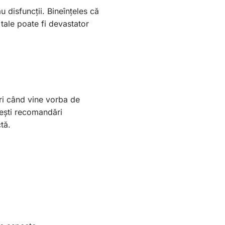
u disfuncții. Bineînțeles că
tale poate fi devastator
i când vine vorba de
sești recomandări
tă.