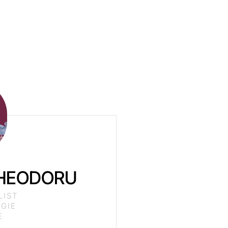
THEODORU
LIST
GIE
E