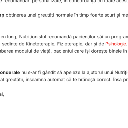
de recomandări personalizate, în concordanță cu toate aces
imp
obținerea unei greutăți normale în timp foarte scurt și me
en lung, Nutriționistul recomandă pacienților săi un progra
i ședințe de Kinetoterapie, Fizioterapie, dar și de
Psihologie
area modului de viață, pacientul care își dorește binele în
onderale
nu s-ar fi gândit să apeleze la ajutorul unui Nutriț
e al greutății, înseamnă automat că te hrănești corect. Însă 
al,