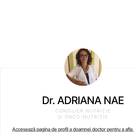
Dr. ADRIANA NAE
CONSILIER NUTRIȚIE
ȘI ONCO-NUTRIȚIE
Accesează pagina de profil a doamnei doctor pentru a afla