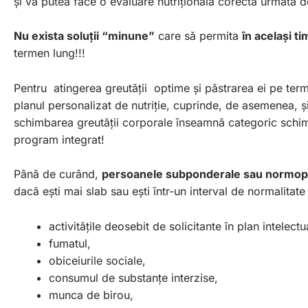
și va putea face o evaluare nutrițională corectă urmată 
Nu exista soluții “minune”
care să permita
în același t
termen lung!!!
Pentru atingerea greutății optime și păstrarea ei pe term
planul personalizat de nutriție, cuprinde, de asemenea, ș
schimbarea greutății corporale înseamnă categoric schimb
program integrat!
Până de curând,
persoanele subponderale sau normop
dacă ești mai slab sau ești într-un interval de normalitat
activitățile deosebit de solicitante în plan intelectu
fumatul,
obiceiurile sociale,
consumul de substanțe interzise,
munca de birou,