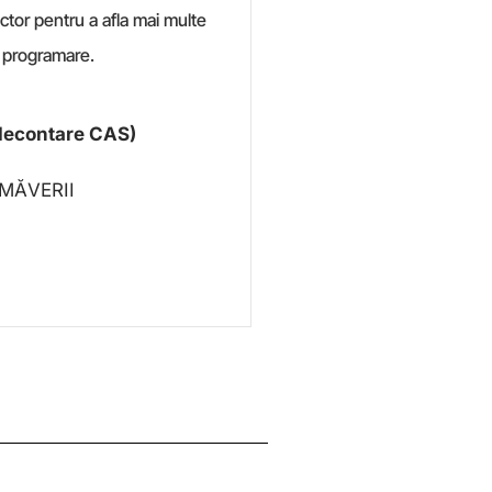
tor pentru a afla mai multe
 o programare.
econtare CAS)
IMĂVERII