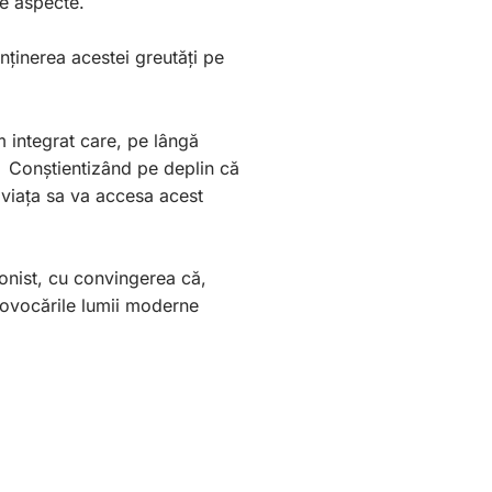
te aspecte.
nținerea acestei greutăți pe
m integrat care, pe lângă
. Conștientizând pe deplin că
 viața sa va accesa acest
ionist, cu convingerea că,
provocările lumii moderne