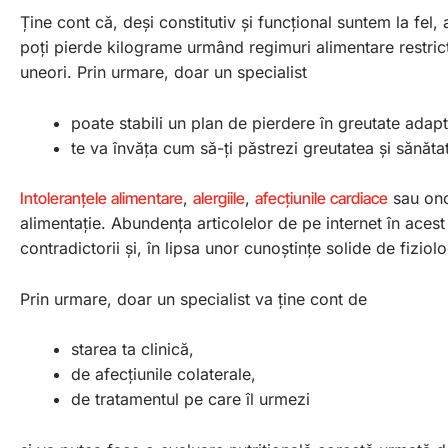
Ține cont că, deși constitutiv și funcțional suntem la fel,
poți pierde kilograme urmând regimuri alimentare restrict
uneori. Prin urmare, doar un specialist
poate stabili un plan de pierdere în greutate adapta
te va învăța cum să-ți păstrezi greutatea și sănă
Intoleranțele alimentare
,
alergiile
,
afecțiunile cardiace
sau on
alimentație. Abundența articolelor de pe internet în ace
contradictorii și, în lipsa unor cunoștințe solide de fiziolo
Prin urmare, doar un specialist va ține cont de
starea ta clinică,
de afecțiunile colaterale,
de tratamentul pe care îl urmezi