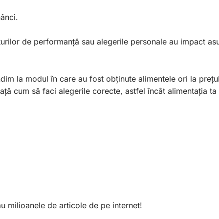
ânci.
porturilor de performanță sau alegerile personale au impact a
dim la modul în care au fost obținute alimentele ori la prețu
nvață cum să faci alegerile corecte, astfel încât alimentația ta
au milioanele de articole de pe internet!