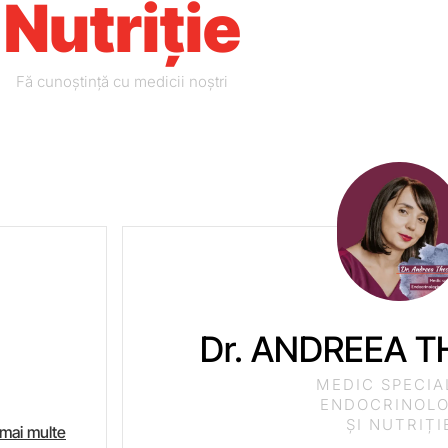
Nutriție
Fă cunoștință cu medicii noștri
Dr. ANDREEA 
MEDIC SPECIA
ENDOCRINOLO
ȘI NUTRIȚI
 mai multe