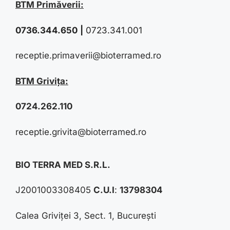
BTM Primăverii:
0736.344.650
|
0723.341.001
receptie.primaverii@bioterramed.ro
BTM Grivița:
0724.262.110
receptie.grivita@bioterramed.ro
BIO TERRA MED S.R.L.
J2001003308405
C.U.I
:
13798304
Calea Griviței 3, Sect. 1, București