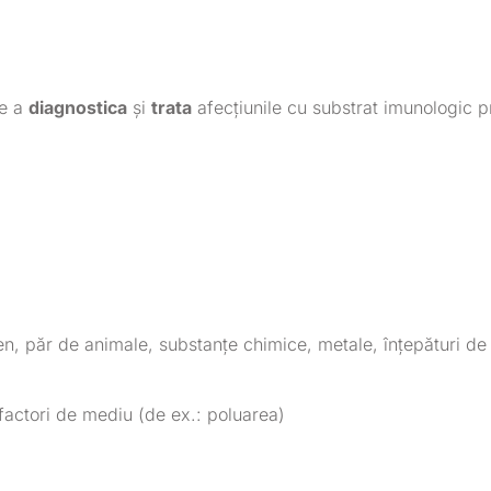
de a
diagnostica
și
trata
afecțiunile cu substrat imunologic 
polen, păr de animale, substanțe chimice, metale, înțepături de
 factori de mediu (de ex.: poluarea)