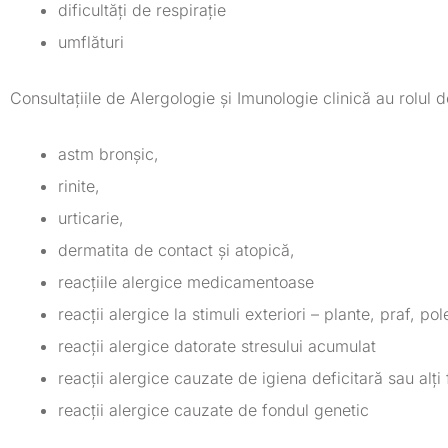
dificultăți de respirație
umflături
Consultațiile de Alergologie și Imunologie clinică au rolul 
astm bronșic,
rinite,
urticarie,
dermatita de contact și atopică,
reacțiile alergice medicamentoase
reacții alergice la stimuli exteriori – plante, praf, 
reacții alergice datorate stresului acumulat
reacții alergice cauzate de igiena deficitară sau alți
reacții alergice cauzate de fondul genetic