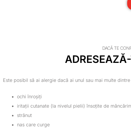
DACĂ TE CONF
ADRESEAZĂ-
Este posibil să ai alergie dacă ai unul sau mai multe dintr
ochi înroșiți
iritații cutanate (la nivelul pielii) însoțite de mâncări
strănut
nas care curge