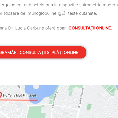
 alergologice, cabinetele pun la dispoziție spirometrie moder
or (dozare de imunoglobuline IgE), teste cutanate.
amna Dr. Lucia Cărbune oferă doar
CONSULTAȚII ONLINE
.
RAMĂRI, CONSULTAȚII ȘI PLĂȚI ONLINE