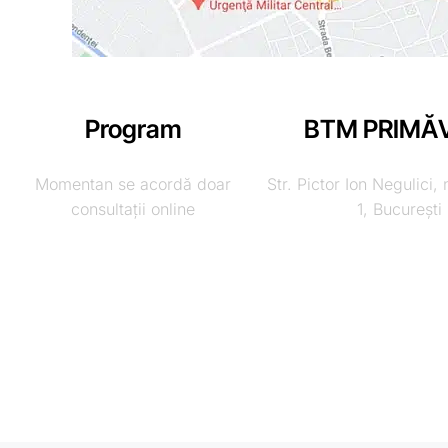
Program
BTM PRIMĂV
Momentan se acordă doar
Str. Pictor Ion Negulici, 
consultații online
1, București