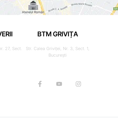
ERII
BTM GRIVIȚA
nr. 27, Sect.
Str. Calea Griviței, Nr. 3, Sect. 1,
București