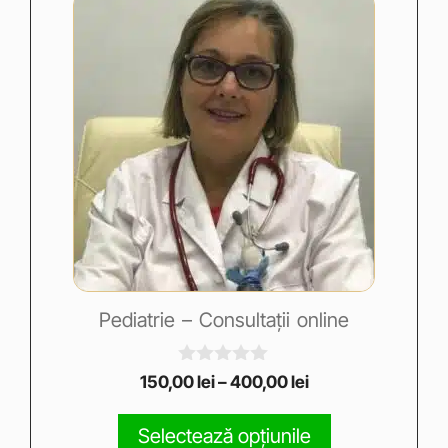
Pediatrie – Consultații online
0
150,00
lei
–
400,00
lei
o
u
t
Selectează opțiunile
o