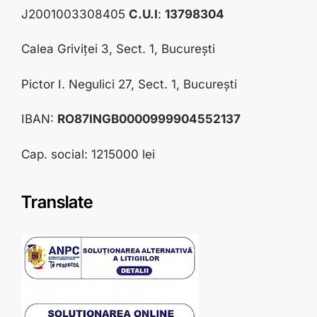
J2001003308405
C.U.I
:
13798304
Calea Griviței 3, Sect. 1, București
Pictor I. Negulici 27, Sect. 1, București
IBAN:
RO87INGB0000999904552137
Cap. social: 1215000 lei
Translate