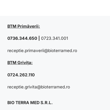
BTM Primăverii:
0736.344.650
|
0723.341.001
receptie.primaverii@bioterramed.ro
BTM Grivița:
0724.262.110
receptie.grivita@bioterramed.ro
BIO TERRA MED S.R.L.