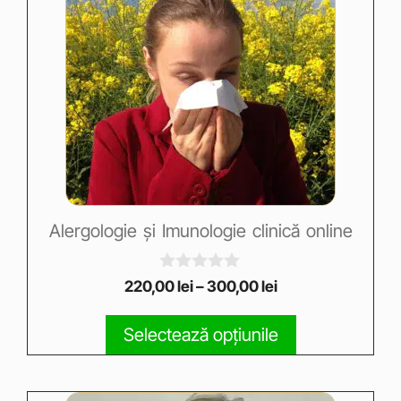
Alergologie și Imunologie clinică online
0
220,00
lei
–
300,00
lei
o
u
t
Selectează opțiunile
o
f
5