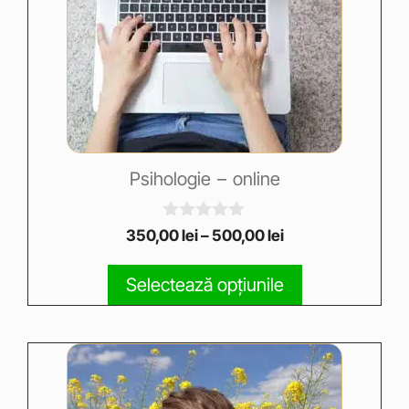
Psihologie – online
0
350,00
lei
–
500,00
lei
o
u
t
Selectează opțiunile
o
f
5