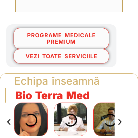
PROGRAME MEDICALE
PREMIUM
VEZI TOATE SERVICIILE
Echipa înseamnă
Bio Terra Med