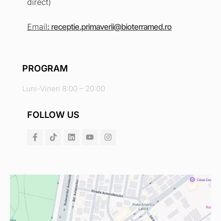
direct)
Email
:
receptie.primaverii@bioterramed.ro
PROGRAM
Luni-Vineri 8:00 – 20:00
FOLLOW US