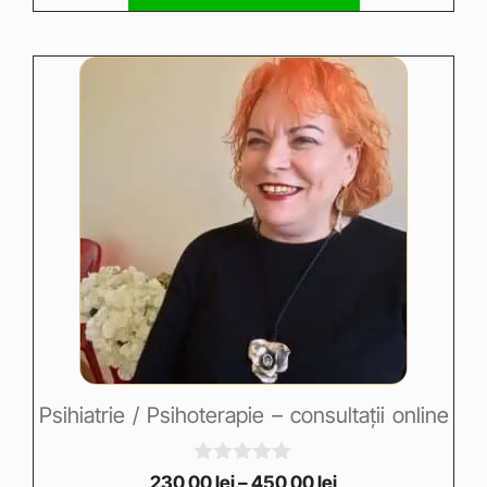
f
5
Psihiatrie / Psihoterapie – consultații online
0
230,00
lei
–
450,00
lei