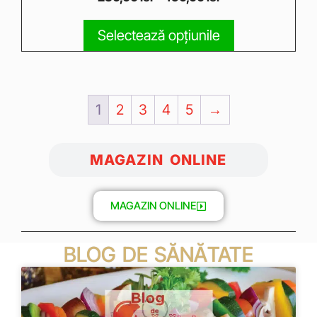
o
u
t
Selectează opțiunile
o
f
5
1
2
3
4
5
→
MAGAZIN ONLINE
MAGAZIN ONLINE
BLOG DE SĂNĂTATE