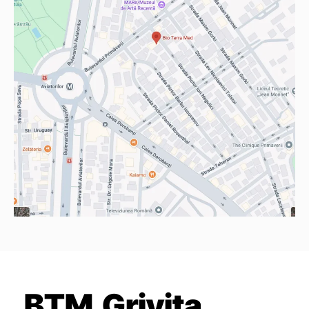
BTM Grivița