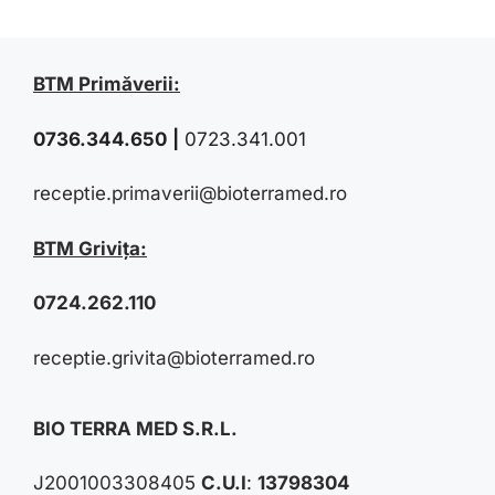
BTM Primăverii:
0736.344.650
|
0723.341.001
receptie.primaverii@bioterramed.ro
BTM Grivița:
0724.262.110
receptie.grivita@bioterramed.ro
BIO TERRA MED S.R.L.
J2001003308405
C.U.I
:
13798304