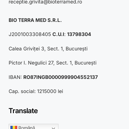
receptie.grivita@bioterramed.ro
BIO TERRA MED S.R.L.
J2001003308405
C.U.I
:
13798304
Calea Griviței 3, Sect. 1, București
Pictor I. Negulici 27, Sect. 1, București
IBAN:
RO87INGB0000999904552137
Cap. social: 1215000 lei
Translate
Română