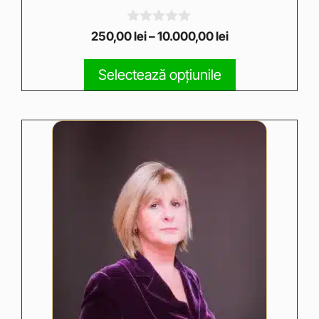
0
250,00
lei
–
10.000,00
lei
o
u
t
Selectează opțiunile
o
f
5