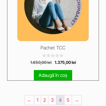
Pachet TCC
0
1.650,00
lei
1.375,00
lei
o
u
t
Adaugă în coș
o
f
5
←
1
2
3
4
5
→