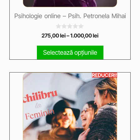
Psihologie online – Psih. Petronela Mihai
0
275,00
lei
–
1.000,00
lei
o
u
t
Selectează opțiunile
o
f
5
REDUCERI!