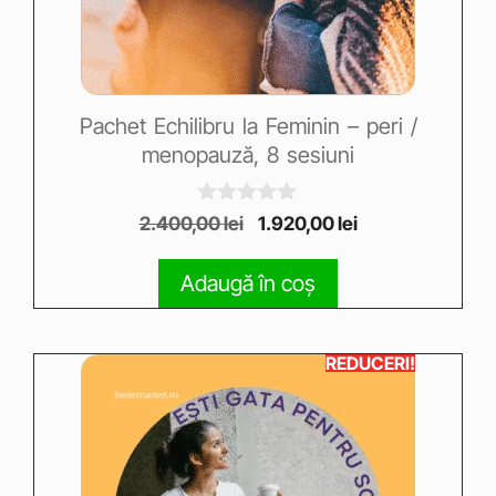
Pachet Echilibru la Feminin – peri /
menopauză, 8 sesiuni
0
2.400,00
lei
1.920,00
lei
o
u
t
Adaugă în coș
o
f
5
REDUCERI!