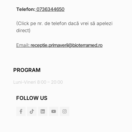
Telefon
:
0736344650
(Click pe nr. de telefon dacă vrei să apelezi
direct)
Email
:
receptie.primaverii@bioterramed.ro
PROGRAM
Luni-Vineri 8:00 – 20:00
FOLLOW US