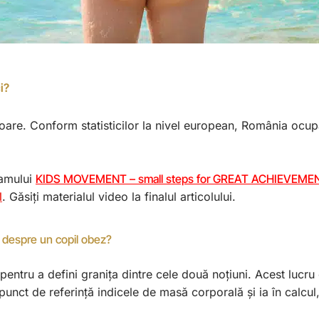
i?
toare. Conform statisticilor la nivel european, România ocupă 
ramului
KIDS MOVEMENT – small steps for GREAT ACHIEVEME
M
. Găsiți materialul video la finalul articolului.
 despre un copil obez?
entru a defini granița dintre cele două noțiuni. Acest lucru 
 punct de referință indicele de masă corporală și ia în calcu