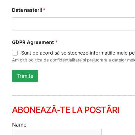
ș
Data nașterii
*
i
A
g
r
e
e
GDPR Agreement
*
m
e
Sunt de acord să se stocheze informațiile mele pe
n
Am citit politica de confidențialitate și prelucrare a datelor me
t
G
D
Trimite
P
R
___________________________________________________
ABONEAZĂ-TE LA POSTĂRI
Name