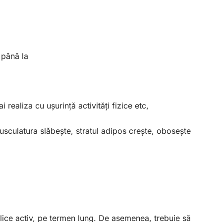
 până la
 realiza cu ușurință activități fizice etc,
musculatura slăbește, stratul adipos crește, obosește
plice activ, pe termen lung. De asemenea, trebuie să