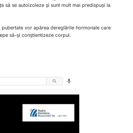
ța să se autoizoleze și sunt mult mai predispuși la
 la pubertate vor apărea dereglările hormonale care
cepe să-și conștientizeze corpul.