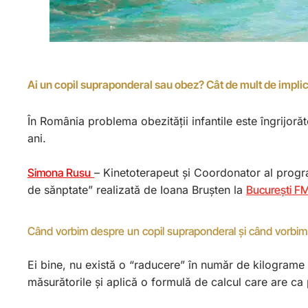
Ai un copil supraponderal sau obez? Cât de mult de implic
În România problema obezității infantile este îngrijoră
ani.
Simona Rusu
– Kinetoterapeut și Coordonator al prog
de sănptate” realizată de Ioana Brușten la
București F
Când vorbim despre un copil supraponderal și când vorbim
Ei bine, nu există o “raducere” în număr de kilograme p
măsurătorile și aplică o formulă de calcul care are ca