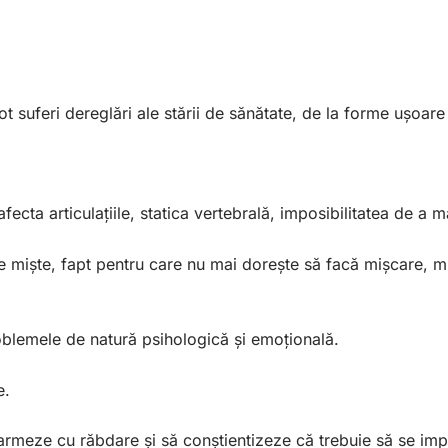
 suferi dereglări ale stării de sănătate, de la forme ușoare
ta articulațiile, statica vertebrală, imposibilitatea de a mai
să se miște, fapt pentru care nu mai dorește să facă mișcare, 
oblemele de natură psihologică și emoțională.
e.
 înarmeze cu răbdare și să conștientizeze că trebuie să se im