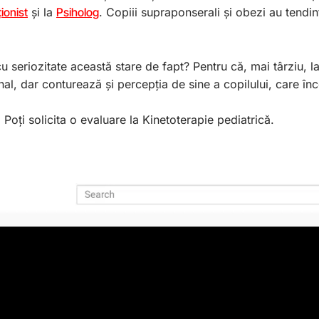
ționist
și la
Psiholog
. Copiii supraponserali și obezi au tendin
cu seriozitate această stare de fapt? Pentru că, mai târziu,
nal, dar conturează și percepția de sine a copilului, care în
 Poți solicita o evaluare la Kinetoterapie pediatrică.