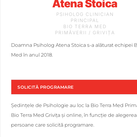
Atena Stoica
PSIHOLOG CLINICIAN
PRINCIPAL
BIO TERRA MED
PRIMĂVERII / GRIVIȚA
Doamna Psiholog Atena Stoica s-a alăturat echipei B
Med în anul 2018.
SOLICITĂ PROGRAMARE
Ședințele de Psihologie au loc la Bio Terra Med Primă
Bio Terra Med Grivița și online, în funcție de alegerea
persoane care solicită programare.