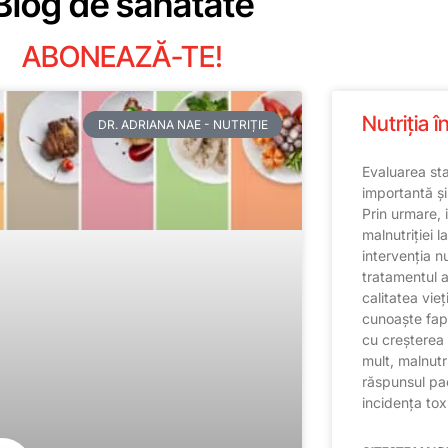
Blog de sănătate
ABONEAZĂ-TE!
Nutriția î
DR. ADRIANA NAE - NUTRIȚIE
Evaluarea sta
importantă și
Prin urmare, 
malnutriției l
intervenția nu
tratamentul a
calitatea vieț
cunoaște fapt
cu creșterea m
mult, malnutr
răspunsul pac
incidența tox