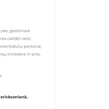
icare, gestionare
a calității vieții,
potențialului personal,
ney, încredere în sine,
e:
 ericksoniană,