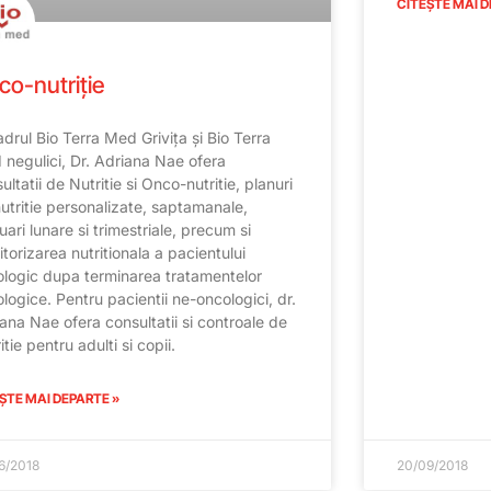
CITEȘTE MAI D
co-nutriție
adrul Bio Terra Med Grivița și Bio Terra
negulici, Dr. Adriana Nae ofera
ultatii de Nutritie si Onco-nutritie, planuri
utritie personalizate, saptamanale,
uari lunare si trimestriale, precum si
torizarea nutritionala a pacientului
logic dupa terminarea tratamentelor
logice. Pentru pacientii ne-oncologici, dr.
ana Nae ofera consultatii si controale de
itie pentru adulti si copii.
ȘTE MAI DEPARTE »
6/2018
20/09/2018