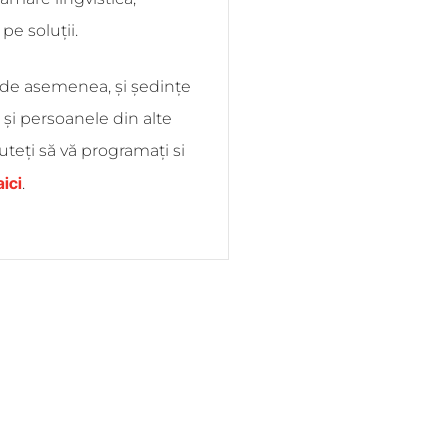
pe soluții.
 de asemenea, și ședințe
și persoanele din alte
. Puteți să vă programați si
aici
.