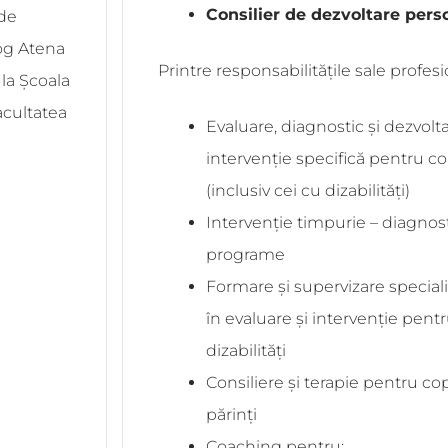
Consilier de dezvoltare pers
 de
og Atena
Printre responsabilitățile sale profe
 la Școala
acultatea
Evaluare, diagnostic și dezvol
intervenție specifică pentru copi
(inclusiv cei cu dizabilități)
Intervenție timpurie – diagnost
programe
Formare și supervizare specialiș
în evaluare și intervenție pen
dizabilități
Consiliere și terapie pentru copi
părinți
Coaching pentru: