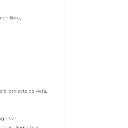
echilibru,
eră, proiecte de viață,
gnitiv –
mare lingvistică,