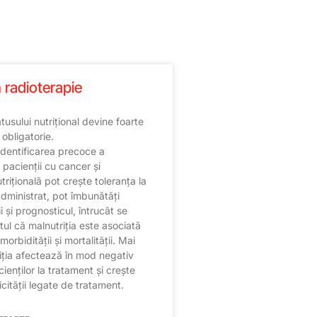
n radioterapie
tusului nutrițional devine foarte
 obligatorie.
identificarea precoce a
a pacienții cu cancer și
trițională pot crește toleranța la
dministrat, pot îmbunătăți
ii și prognosticul, întrucât se
ul că malnutriția este asociată
orbidității și mortalității. Mai
iția afectează în mod negativ
ienților la tratament și crește
icității legate de tratament.