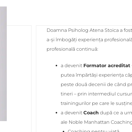
Doamna Psiholog Atena Stoica a fos
a-și îmbogăți experiența profesională,
profesională continuă:
a devenit
Formator acredita
putea împărtăși experiența căp
peste două decenii de când pr
tineri – prin intermediul cursuri
trainingurilor pe care le susț
a devenit
Coach
după ce a urm
ale Noble Manhattan Coaching
Coaching pentru viață,