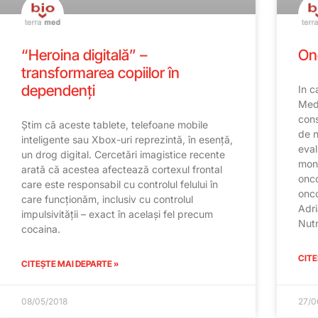
“Heroina digitală” –
On
transformarea copiilor în
dependenți
In c
Med 
cons
Știm că aceste tablete, telefoane mobile
de n
inteligente sau Xbox-uri reprezintă, în esență,
eval
un drog digital. Cercetări imagistice recente
moni
arată că acestea afectează cortexul frontal
onco
care este responsabil cu controlul felului în
onco
care funcționăm, inclusiv cu controlul
Adri
impulsivității – exact în același fel precum
Nutr
cocaina.
CITE
CITEȘTE MAI DEPARTE »
08/05/2018
27/0