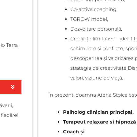
Co-active coaching,
TGROW model,
Dezvoltare personală,
Credințe limitative – identif
io Terra
schimbare și conflicte, sporire
descoperirea și valorizarea 
strategia de creativitate Dis
valori, viziune de viață.
În prezent, doamna Atena Stoica est
verii,
Psiholog clinician principal,
 fiecărei
Terapeut relaxare și hipnoză
Coach și