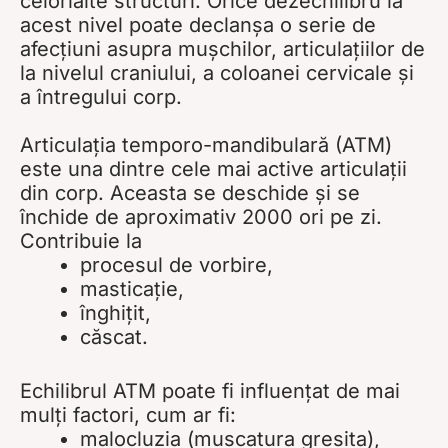
celorlalte structuri. Orice dezechilibru la
acest nivel poate declanșa o serie de
afecțiuni asupra mușchilor, articulațiilor de
la nivelul craniului, a coloanei cervicale și
a întregului corp.
Articulația temporo-mandibulară (ATM)
este una dintre cele mai active articulații
din corp. Aceasta se deschide și se
închide de aproximativ 2000 ori pe zi.
Contribuie la
procesul de vorbire,
masticație,
înghițit,
căscat.
Echilibrul ATM poate fi influențat de mai
mulți factori, cum ar fi:
malocluzia (muscatura gresita),