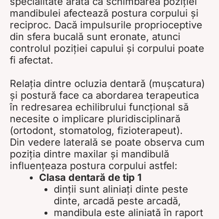
specialitate arată că schimbarea poziției
mandibulei afectează postura corpului și
reciproc. Dacă impulsurile proprioceptive
din sfera bucală sunt eronate, atunci
controlul poziției capului și corpului poate
fi afectat.
Relația dintre ocluzia dentară (mușcatura)
și postură face ca abordarea terapeutica
în redresarea echilibrului funcțional să
necesite o implicare pluridisciplinară
(ortodont, stomatolog, fizioterapeut).
Din vedere laterală se poate observa cum
poziția dintre maxilar și mandibulă
influențeaza postura corpului astfel:
Clasa dentară de tip 1
dinții sunt aliniați dinte peste
dinte, arcadă peste arcadă,
mandibula este aliniată în raport