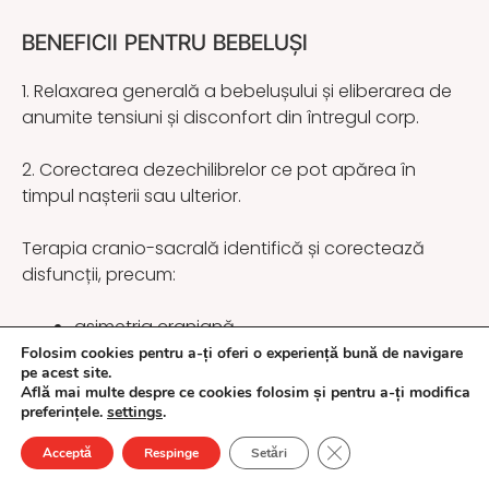
BENEFICII PENTRU BEBELUȘI
1. Relaxarea generală a bebelușului și eliberarea de
anumite tensiuni și disconfort din întregul corp.
2. Corectarea dezechilibrelor ce pot apărea în
timpul nașterii sau ulterior.
Terapia cranio-sacrală identifică și corectează
disfuncții, precum:
asimetria craniană,
tensiunea musculară
Folosim cookies pentru a-ți oferi o experiență bună de navigare
pe acest site.
restricțiile de mișcare.
Află mai multe despre ce cookies folosim și pentru a-ți modifica
preferințele.
settings
.
3. Susținerea sistemului nervos
Close GDPR Cookie Ba
Acceptă
Respinge
Setări
Terapia cranio sacrală îmbunătățește