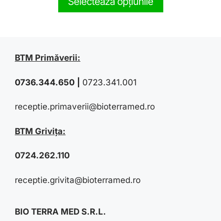
Selectează opțiunile
o
f
5
BTM Primăverii:
0736.344.650
|
0723.341.001
receptie.primaverii@bioterramed.ro
BTM Grivița:
0724.262.110
receptie.grivita@bioterramed.ro
BIO TERRA MED S.R.L.