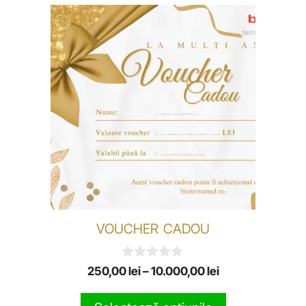
VOUCHER CADOU
0
250,00
lei
–
10.000,00
lei
o
u
t