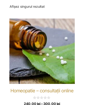
Afișez singurul rezultat
Homeopatie – consultații online
0
240,00
lei
–
300,00
lei