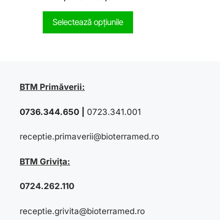
o
u
t
Selectează opțiunile
o
f
5
BTM Primăverii:
0736.344.650
|
0723.341.001
receptie.primaverii@bioterramed.ro
BTM Grivița:
0724.262.110
receptie.grivita@bioterramed.ro