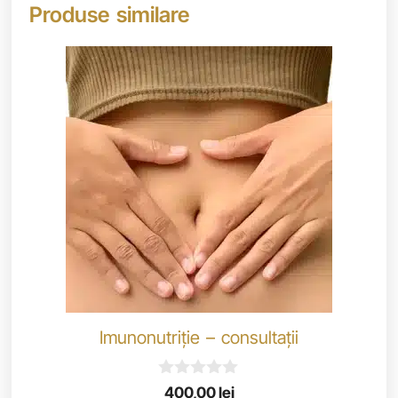
Produse similare
Imunonutriție – consultații
0
400,00
lei