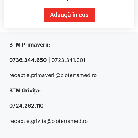
o
u
t
Adaugă în coș
o
f
5
BTM Primăverii:
0736.344.650
|
0723.341.001
receptie.primaverii@bioterramed.ro
BTM Grivița:
0724.262.110
receptie.grivita@bioterramed.ro