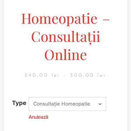
Homeopatie –
Consultații
Online
240,00
lei
–
300,00
lei
Type
Anulează