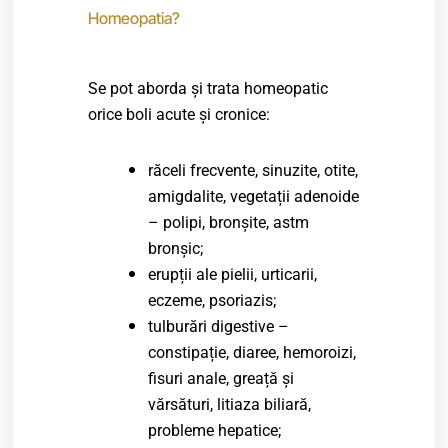
Homeopatia?
Se pot aborda și trata homeopatic
orice boli acute și cronice:
răceli frecvente, sinuzite, otite,
amigdalite, vegetații adenoide
– polipi, bronșite, astm
bronșic;
erupții ale pielii, urticarii,
eczeme, psoriazis;
tulburări digestive –
constipație, diaree, hemoroizi,
fisuri anale, greață și
vărsături, litiaza biliară,
probleme hepatice;