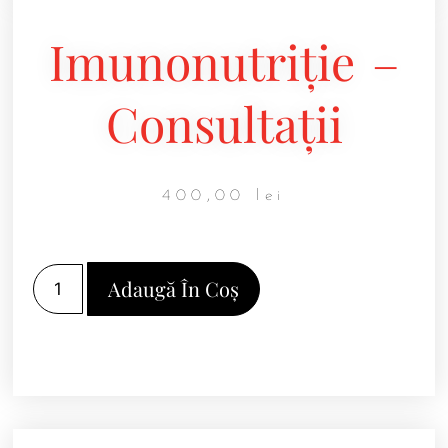
Imunonutriție –
Consultații
400,00
lei
Adaugă În Coș