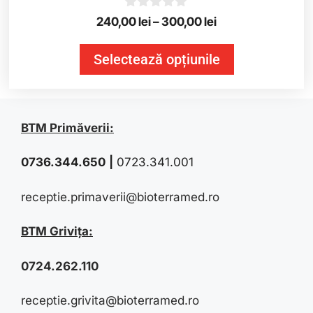
0
240,00
lei
–
300,00
lei
o
u
t
Selectează opțiunile
o
f
5
BTM Primăverii:
0736.344.650
|
0723.341.001
receptie.primaverii@bioterramed.ro
BTM Grivița:
0724.262.110
receptie.grivita@bioterramed.ro