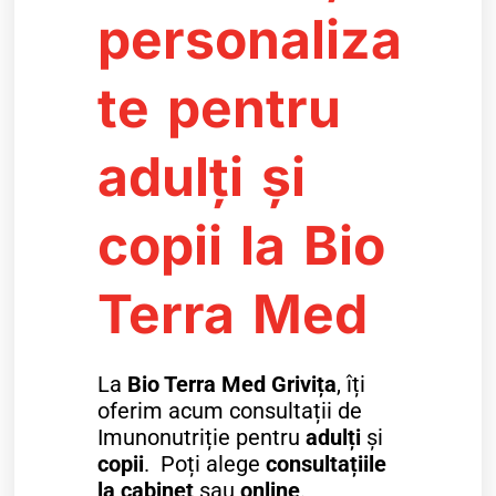
personaliza
te pentru
adulți și
copii la Bio
Terra Med
La
Bio Terra Med Grivița
, îți
oferim acum consultații de
Imunonutriție pentru
adulți
și
copii
. Poți alege
consultațiile
la cabinet
sau
online
.