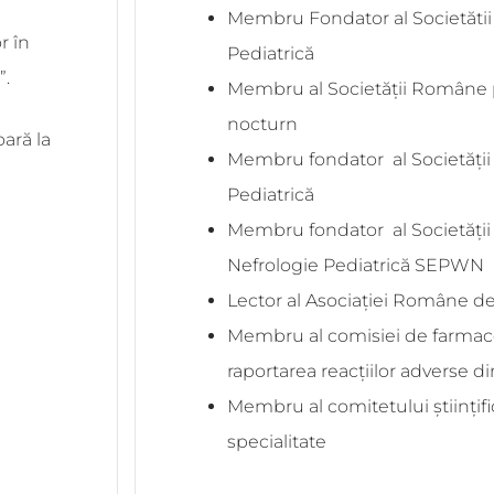
Membru Fondator al Societăti
r în
Pediatrică
”.
Membru al Societății Române 
nocturn
oară la
Membru fondator
al
Societăți
Pediatrică
Membru fondator
al
Societăț
Nefrologie Pediatrică SEPWN
Lector al Asociației Române d
Membru al comisiei de farmac
raportarea reacțiilor adverse din
Membru al comitetului științifi
specialitate