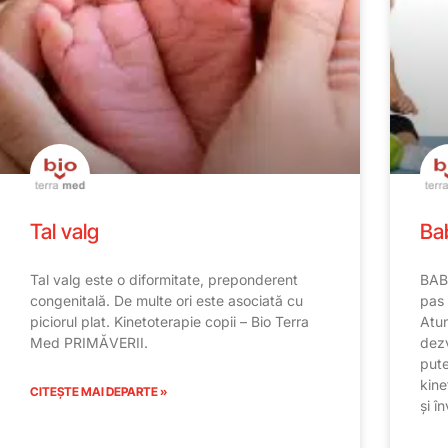
Tal valg
Ba
Tal valg este o diformitate, preponderent
BABY
congenitală. De multe ori este asociată cu
pas
piciorul plat. Kinetoterapie copii – Bio Terra
Atun
Med PRIMĂVERII.
dezv
pute
kine
CITEȘTE MAI DEPARTE »
și î