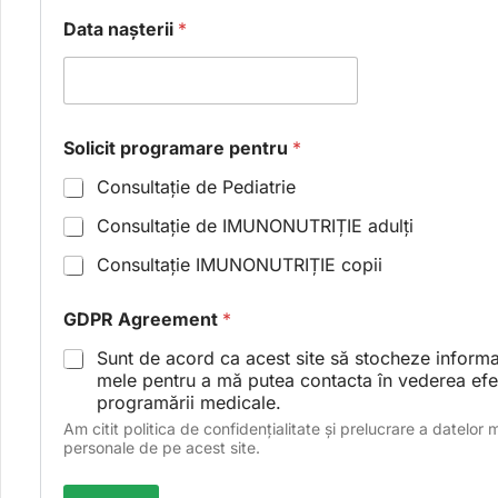
e
n
Data nașterii
*
u
m
e
Solicit programare pentru
*
Consultație de Pediatrie
Consultație de IMUNONUTRIȚIE adulți
Consultație IMUNONUTRIȚIE copii
GDPR Agreement
*
Sunt de acord ca acest site să stocheze informaț
mele pentru a mă putea contacta în vederea efec
programării medicale.
Am citit politica de confidențialitate și prelucrare a datelor 
personale de pe acest site.