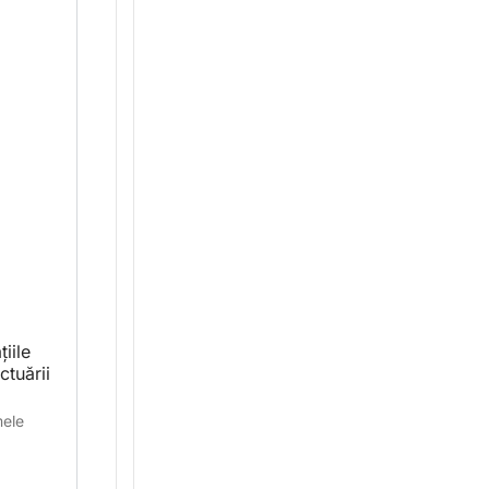
iile
tuării
mele