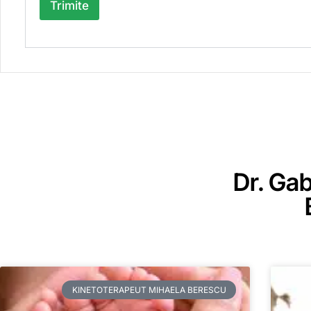
Trimite
Dr. Ga
KINETOTERAPEUT MIHAELA BERESCU