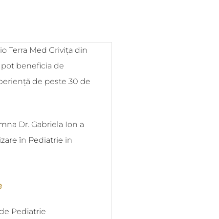
Bio Terra Med Grivița din
i pot beneficia de
periență de peste 30 de
mna Dr. Gabriela Ion a
are în Pediatrie in
e
de Pediatrie