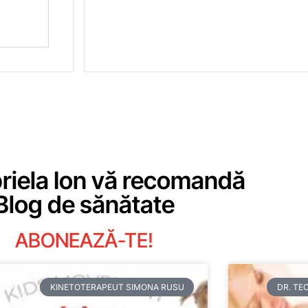
briela Ion vă recomandă
Blog de sănătate
ABONEAZĂ-TE!
KINETOTERAPEUT SIMONA RUSU
DR. TE