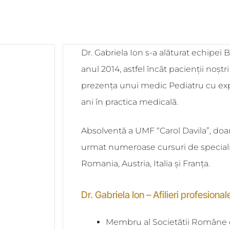
Dr. Gabriela Ion s-a alăturat echipei 
anul 2014, astfel încât pacienții noștr
prezența unui medic Pediatru cu ex
ani în practica medicală.
Absolventă a UMF “Carol Davila”, doa
urmat numeroase cursuri de specializ
Romania, Austria, Italia și Franța.
Dr. Gabriela Ion – Afilieri profesional
Membru al Societătii Române 