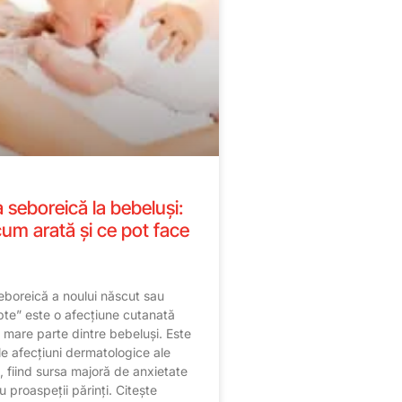
 seboreică la bebeluși:
cum arată și ce pot face
eboreică a noului născut sau
pte” este o afecțiune cutanată
 mare parte dintre bebeluși. Este
le afecțiuni dermatologice ale
, fiind sursa majoră de anxietate
u proaspeții părinți. Citește