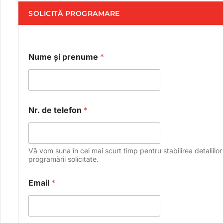
SOLICITĂ PROGRAMARE
Nume și prenume
*
*
Nr. de telefon
*
p
r
o
g
r
Vă vom suna în cel mai scurt timp pentru stabilirea detaliilor
a
programării solicitate.
m
a
Email
*
r
e
p
r