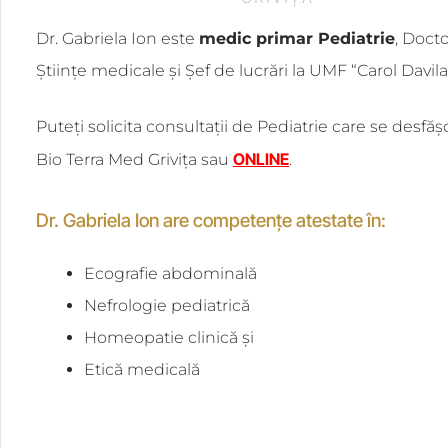
Dr. Gabriela Ion este
medic primar Pediatrie
, Docto
Științe medicale și Șef de lucrări la UMF “Carol Davila
Puteți solicita consultații de Pediatrie care se desfăș
ONLINE
Bio Terra Med Grivița sau
.
Dr. Gabriela Ion are competențe atestate în:
Ecografie abdominală
Nefrologie pediatrică
Homeopatie clinică și
Etică medicală