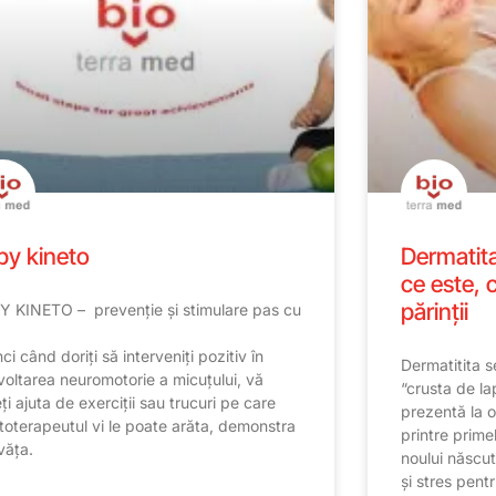
by kineto
Dermatita
ce este, 
părinții
 KINETO – prevenție și stimulare pas cu
ci când doriți să interveniți pozitiv în
Dermatitita s
oltarea neuromotorie a micuțului, vă
“crusta de la
ți ajuta de exerciții sau trucuri pe care
prezentă la o
toterapeutul vi le poate arăta, demonstra
printre prime
nvăța.
noului născut
și stres pentr