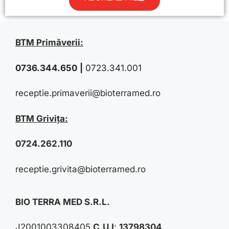
BTM Primăverii:
0736.344.650
|
0723.341.001
receptie.primaverii@bioterramed.ro
BTM Grivița:
0724.262.110
receptie.grivita@bioterramed.ro
BIO TERRA MED S.R.L.
J2001003308405
C.U.I
:
13798304