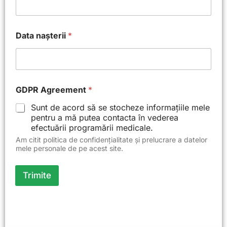
d
Data nașterii
*
e
A
g
r
e
e
GDPR Agreement
*
m
e
Sunt de acord să se stocheze informațiile mele
n
pentru a mă putea contacta în vederea
t
efectuării programării medicale.
p
Am citit politica de confidențialitate și prelucrare a datelor
r
mele personale de pe acest site.
e
n
u
Trimite
m
e