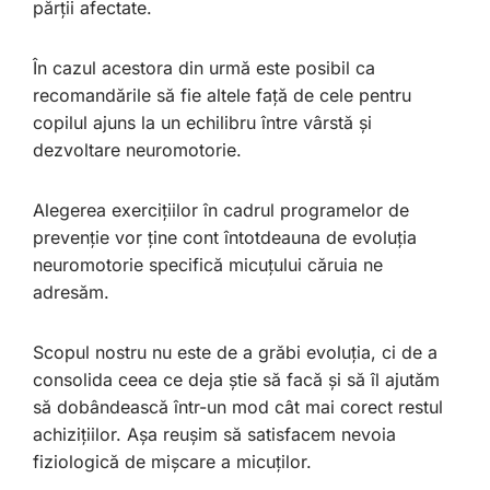
părții afectate.
În cazul acestora din urmă este posibil ca
recomandările să fie altele față de cele pentru
copilul ajuns la un echilibru între vârstă și
dezvoltare neuromotorie.
Alegerea exercițiilor în cadrul programelor de
prevenție vor ține cont întotdeauna de evoluția
neuromotorie specifică micuțului căruia ne
adresăm.
Scopul nostru nu este de a grăbi evoluția, ci de a
consolida ceea ce deja știe să facă și să îl ajutăm
să dobândească într-un mod cât mai corect restul
achizițiilor. Așa reușim să satisfacem nevoia
fiziologică de mișcare a micuților.