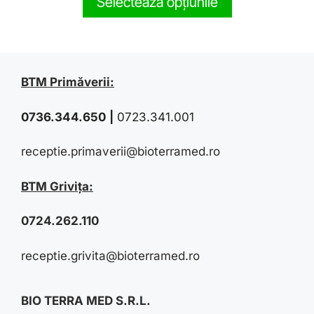
Selectează opțiunile
o
f
5
BTM Primăverii:
0736.344.650
|
0723.341.001
receptie.primaverii@bioterramed.ro
BTM Grivița:
0724.262.110
receptie.grivita@bioterramed.ro
BIO TERRA MED S.R.L.