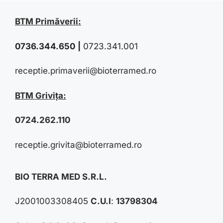
BTM Primăverii:
0736.344.650
|
0723.341.001
receptie.primaverii@bioterramed.ro
BTM Grivița:
0724.262.110
receptie.grivita@bioterramed.ro
BIO TERRA MED S.R.L.
J2001003308405
C.U.I
:
13798304