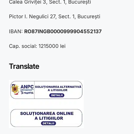
Calea Griviței 3, Sect. 1, București
Pictor I. Negulici 27, Sect. 1, București
IBAN:
RO87INGB0000999904552137
Cap. social: 1215000 lei
Translate