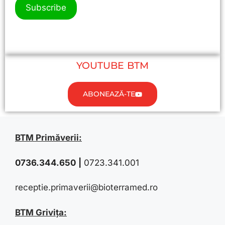
YOUTUBE BTM
ABONEAZĂ-TE
BTM Primăverii:
0736.344.650
|
0723.341.001
receptie.primaverii@bioterramed.ro
BTM Grivița: