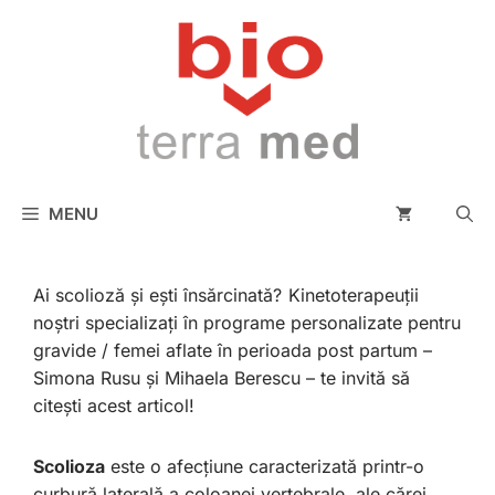
conținut
MENU
Ai scolioză și ești însărcinată?
Kinetoterapeuții
noștri specializați în programe personalizate pentru
gravide / femei aflate în perioada post partum –
Simona Rusu și Mihaela Berescu – te invită să
citești acest articol!
Scolioza
este o afecțiune caracterizată printr-o
curbură laterală a coloanei vertebrale, ale cărei