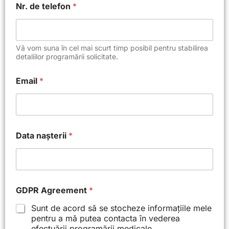
D
Nr. de telefon
*
P
R
n
a
Vă vom suna în cel mai scurt timp posibil pentru stabilirea
ș
detaliilor programării solicitate.
t
e
r
Email
*
i
i
Data nașterii
*
GDPR Agreement
*
Sunt de acord să se stocheze informațiile mele
pentru a mă putea contacta în vederea
efectuării programării medicale.