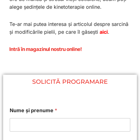
alege ședințele de kinetoterapie online.
Te-ar mai putea interesa și articolul despre sarcină
și modificările pielii, pe care îl găsești
aici
.
Intră în magazinul nostru online!
SOLICITĂ PROGRAMARE
E
Nume și prenume
*
m
a
i
l
G