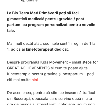
epidurale.
La Bio Terra Med Primăverii poți să faci
gimnastică medicală pentru gravide / post
partum, cu program personalizat pentru nevoile
tale.
Mai mult decât atât, ședințele sunt în regim de 1 la
1, adică ai
kinetoterapeut dedica
t.
Despre programul Kids Movement – small steps for
GREAT ACHIEVEMENTS și cum te poate ajuta
Kinetoterapia pentru gravide și postpartum – poți
citi mai multe
aici
.
De asemenea, pentru că știm ce înseamnă traficul
din București, oboseala care survine după multe
ore de muncă și stresul vieții cotidiene, acum poți