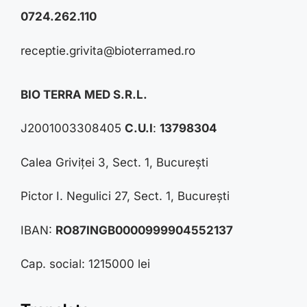
0724.262.110
receptie.grivita@bioterramed.ro
BIO TERRA MED S.R.L.
J2001003308405
C.U.I
:
13798304
Calea Griviței 3, Sect. 1, București
Pictor I. Negulici 27, Sect. 1, București
IBAN:
RO87INGB0000999904552137
Cap. social: 1215000 lei