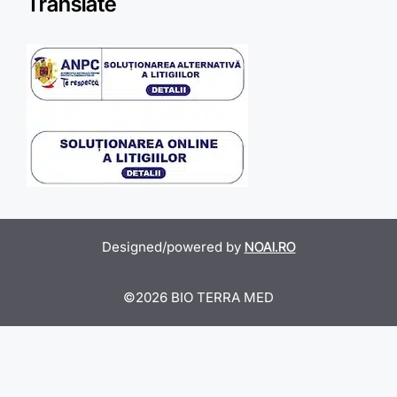
Translate
Designed/powered by
NOAI.RO
©2026 BIO TERRA MED
Item added to cart.
Checkout
0 items -
0,00
lei