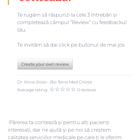
Te rugăm să răspunzi la cele 3 întrebări și
completează câmpul “Review” cu feedbackul
tău.
Te invităm să dai click pe butonul de mai jos
Create your own review
Dr. Ilinca Stoia – Bio Terra Med Griivța
Average rating:
0 reviews
Părerea ta contează și pentru alți pacienți
interesați, dar ne ajută și pe noi să creștem
calitatea serviciilor medicale pe care ți le oferim.