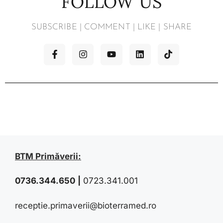
FOLLOW US
SUBSCRIBE | COMMENT | LIKE | SHARE
BTM Primăverii:
0736.344.650
|
0723.341.001
receptie.primaverii@bioterramed.ro