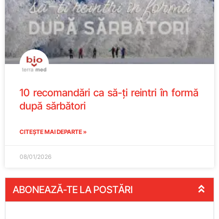
10 recomandări ca să-ți reintri în formă
după sărbători
CITEȘTE MAI DEPARTE »
08/01/2026
ABONEAZĂ-TE LA POSTĂRI