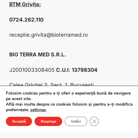
BTM Grivița:
0724.262.110
receptie.grivita@bioterramed.ro
BIO TERRA MED S.R.L.
J2001003308405
C.U.I
:
13798304
Calea Griviței 3, Sect. 1, București
Folosim cookies pentru a-ți oferi o experiență bună de navigare
pe acest site.
Pictor I. Negulici 27, Sect. 1, București
Află mai multe despre ce cookies folosim și pentru a-ți modifica
preferințele.
settings
.
Item added to cart.
IBAN:
RO87INGB0000999904552137
Checkout
Close GDPR Cookie Ba
Acceptă
Respinge
Setări
0 items -
0,00
lei
Cap. social: 1215000 lei