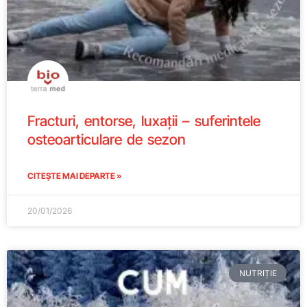
Fracturi, entorse, luxații – suferintele
osteoarticulare de sezon
CITEȘTE MAI DEPARTE »
20/01/2026
NUTRIȚIE