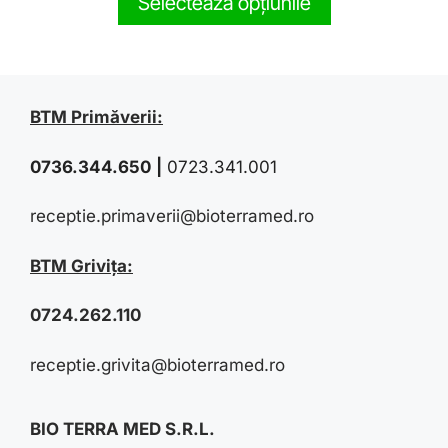
Selectează opțiunile
o
f
5
BTM Primăverii:
0736.344.650
|
0723.341.001
receptie.primaverii@bioterramed.ro
BTM Grivița:
0724.262.110
receptie.grivita@bioterramed.ro
BIO TERRA MED S.R.L.