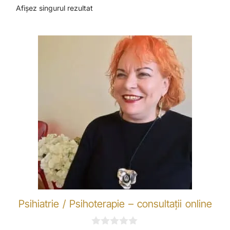
Afișez singurul rezultat
Psihiatrie / Psihoterapie – consultații online