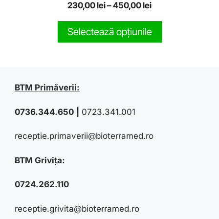
0
230,00
lei
–
450,00
lei
o
u
t
Selectează opțiunile
o
f
5
BTM Primăverii:
0736.344.650
|
0723.341.001
receptie.primaverii@bioterramed.ro
BTM Grivița:
0724.262.110
receptie.grivita@bioterramed.ro