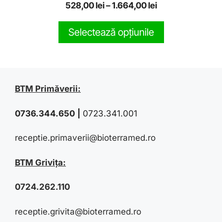
0
528,00
lei
–
1.664,00
lei
o
u
t
Selectează opțiunile
o
f
5
BTM Primăverii:
0736.344.650
|
0723.341.001
receptie.primaverii@bioterramed.ro
BTM Grivița:
0724.262.110
receptie.grivita@bioterramed.ro