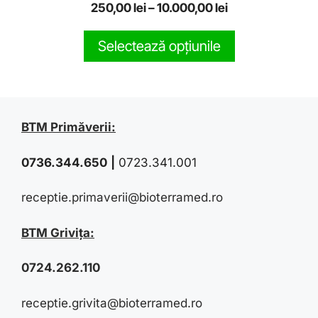
0
250,00
lei
–
10.000,00
lei
o
u
t
Selectează opțiunile
o
f
5
BTM Primăverii:
0736.344.650
|
0723.341.001
receptie.primaverii@bioterramed.ro
BTM Grivița:
0724.262.110
receptie.grivita@bioterramed.ro