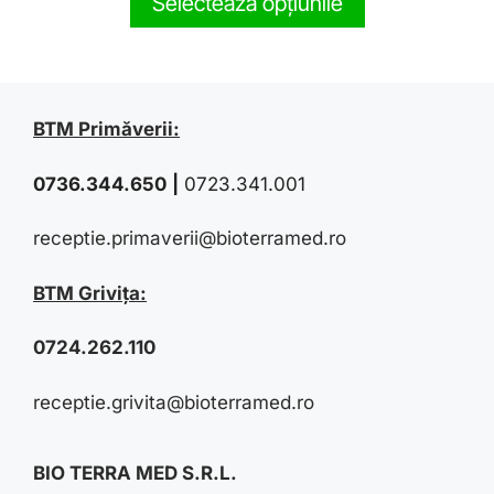
Selectează opțiunile
o
f
5
BTM Primăverii:
0736.344.650
|
0723.341.001
receptie.primaverii@bioterramed.ro
BTM Grivița:
0724.262.110
receptie.grivita@bioterramed.ro
BIO TERRA MED S.R.L.