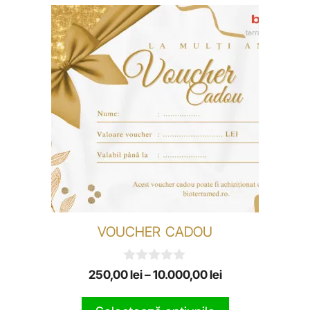
VOUCHER CADOU
0
250,00
lei
–
10.000,00
lei
o
u
t