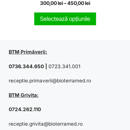
0
300,00
lei
–
450,00
lei
o
u
t
Selectează opțiunile
o
f
5
BTM Primăverii:
0736.344.650
|
0723.341.001
receptie.primaverii@bioterramed.ro
BTM Grivița:
0724.262.110
receptie.grivita@bioterramed.ro