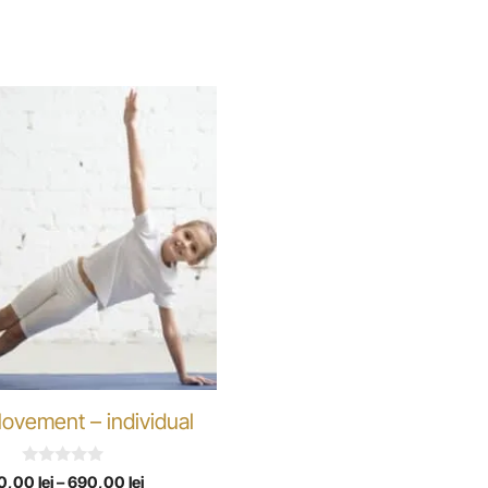
ovement – individual
0
0,00
lei
–
690,00
lei