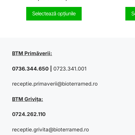
o
u
t
Selectează opțiunile
S
o
f
5
BTM Primăverii:
0736.344.650
|
0723.341.001
receptie.primaverii@bioterramed.ro
BTM Grivița:
0724.262.110
receptie.grivita@bioterramed.ro