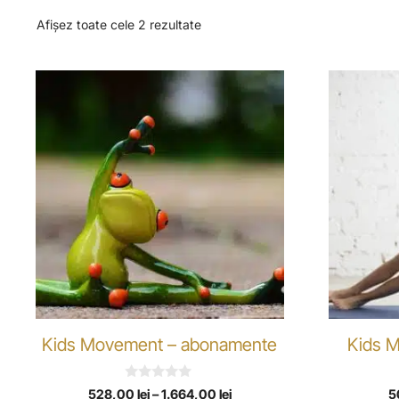
Afișez toate cele 2 rezultate
Kids Movement – abonamente
Kids M
0
528,00
lei
–
1.664,00
lei
5