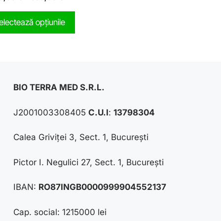
o
u
t
electează opțiunile
o
f
5
BIO TERRA MED S.R.L.
J2001003308405
C.U.I
:
13798304
Calea Griviței 3, Sect. 1, București
Pictor I. Negulici 27, Sect. 1, București
IBAN:
RO87INGB0000999904552137
Cap. social: 1215000 lei