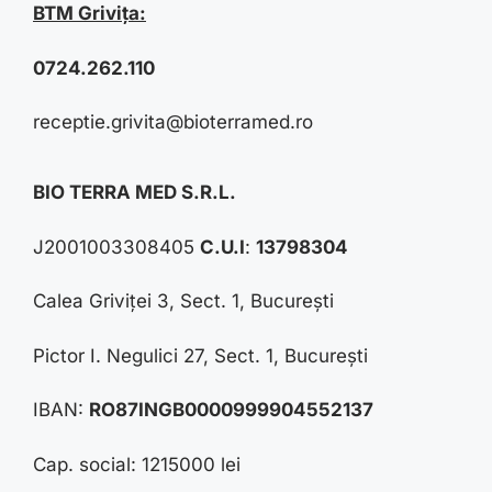
BTM Grivița:
0724.262.110
receptie.grivita@bioterramed.ro
BIO TERRA MED S.R.L.
J2001003308405
C.U.I
:
13798304
Calea Griviței 3, Sect. 1, București
Pictor I. Negulici 27, Sect. 1, București
IBAN:
RO87INGB0000999904552137
Cap. social: 1215000 lei