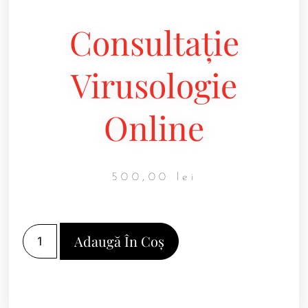
Consultație
Virusologie
Online
500,00
lei
Adaugă În Coș