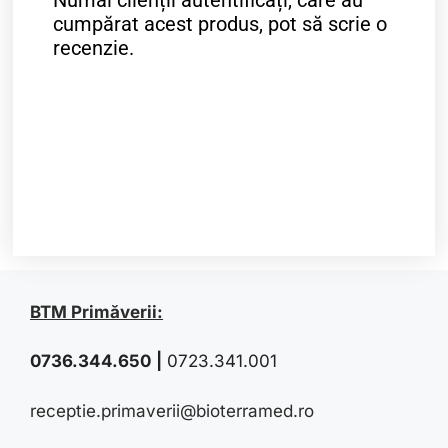
Numai clienții autentificați, care au
cumpărat acest produs, pot să scrie o
recenzie.
BTM Primăverii:
0736.344.650
|
0723.341.001
receptie.primaverii@bioterramed.ro