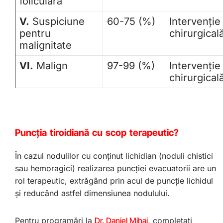
foliculară
V.
Suspiciune
60-75 (%)
Intervenţie
pentru
chirurgical
malignitate
VI.
Malign
97-99 (%)
Intervenţie
chirurgical
Puncţia tiroidiană cu scop terapeutic?
În cazul nodulilor cu conţinut lichidian (noduli chistici
sau hemoragici) realizarea puncţiei evacuatorii are un
rol terapeutic, extrăgând prin acul de puncţie lichidul
şi reducând astfel dimensiunea nodulului.
Pentru programări la
Dr. Daniel Mihai
, completați