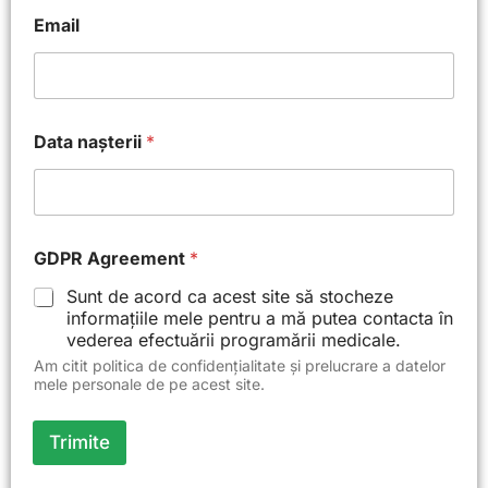
Email
Data nașterii
*
n
GDPR Agreement
*
a
ș
Sunt de acord ca acest site să stocheze
t
informațiile mele pentru a mă putea contacta în
e
vederea efectuării programării medicale.
r
i
Am citit politica de confidențialitate și prelucrare a datelor
mele personale de pe acest site.
i
N
r
Trimite
.
p