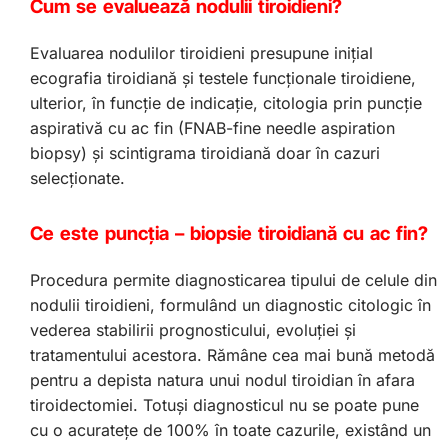
Cum se evaluează nodulii tiroidieni?
Evaluarea nodulilor tiroidieni presupune iniţial
ecografia tiroidiană şi testele funcţionale tiroidiene,
ulterior, în funcţie de indicaţie, citologia prin puncţie
aspirativă cu ac fin (FNAB-fine needle aspiration
biopsy) şi scintigrama tiroidiană doar în cazuri
selecţionate.
Ce
este puncţia – biopsie tiroidiană cu ac fin?
Procedura permite diagnosticarea tipului de celule din
nodulii tiroidieni, formulând un diagnostic citologic în
vederea stabilirii prognosticului, evoluţiei şi
tratamentului acestora. Rămâne cea mai bună metodă
pentru a depista natura unui nodul tiroidian în afara
tiroidectomiei. Totuşi diagnosticul nu se poate pune
cu o acurateţe de 100% în toate cazurile, existând un