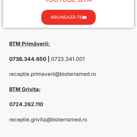
ABONEAZĂ-TE
BTM Primăverii:
0736.344.650
|
0723.341.001
receptie.primaverii@bioterramed.ro
BTM Grivița:
0724.262.110
receptie.grivita@bioterramed.ro