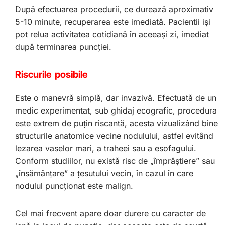
După efectuarea procedurii, ce durează aproximativ
5-10 minute, recuperarea este imediată. Pacientii işi
pot relua activitatea cotidiană în aceeaşi zi, imediat
după terminarea puncţiei.
Riscurile posibile
Este o manevră simplă, dar invazivă. Efectuată de un
medic experimentat, sub ghidaj ecografic, procedura
este extrem de puţin riscantă, acesta vizualizând bine
structurile anatomice vecine nodulului, astfel evitând
lezarea vaselor mari, a traheei sau a esofagului.
Conform studiilor, nu există risc de „împrăştiere” sau
„însămânţare” a ţesutului vecin, în cazul în care
nodulul puncţionat este malign.
Cel mai frecvent apare doar durere cu caracter de