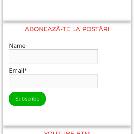
r
e
n
u
m
ABONEAZĂ-TE LA POSTĂRI
e
Name
Email*
YOUTUBE BTM