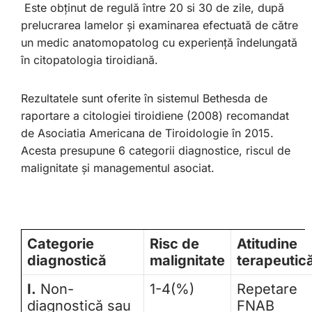
Este obţinut de regulă între 20 si 30 de zile, după
prelucrarea lamelor şi examinarea efectuată de către
un medic anatomopatolog cu experienţă îndelungată
în citopatologia tiroidiană.
Rezultatele sunt oferite în sistemul Bethesda de
raportare a citologiei tiroidiene (2008) recomandat
de Asociatia Americana de Tiroidologie în 2015.
Acesta presupune 6 categorii diagnostice, riscul de
malignitate şi managementul asociat.
Categorie
Risc de
Atitudine
diagnostică
malignitate
terapeutic
I.
Non-
1-4(%)
Repetare
diagnostică sau
FNAB