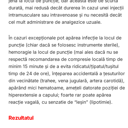
jenă la locul de puncţie, dar aceasta este de scurtă
durată, mai redusă decât durerea în cazul unei injecţii
intramusculare sau intravenoase şi nu necesită decât
cel mult administrare de analgezice uzuale.
În cazuri excepţionale pot apărea infecţie la locul de
puncţie (chiar dacă se folosesc instrumente sterile),
hemoragie la locul de puncţie (mai ales dacă nu se
respectă recomandarea de compresie locală timp de
minim 15 minute şi de a evita ridicatul/ţipatul/tuşitul
timp de 24 de ore), înţeparea accidentală a ţesuturilor
din vecinătate (trahee, vena jugulară, artera carotidă),
apărând mici hematoame, ameţeli datorate poziţiei de
hiperextensie a capului; foarte rar poate apărea
reacţie vagală, cu senzatie de “leşin” (lipotimie).
Rezultatul