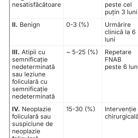
nesatisfăcătoare
peste cel
puţin 3 luni
II.
Benign
0-3 (%)
Urmărire
clinică la 6
luni
III.
Atipii cu
~ 5-25 (%)
Repetare
semnificaţie
FNAB
nedeterminată
peste 6 lun
sau leziune
foliculară cu
semnificaţie
nedeterminată
IV.
Neoplazie
15-30 (%)
Intervenţie
foliculară sau
chirurgical
suspiciune de
neoplazie