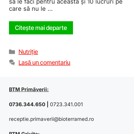
să le faci pentru aceasta și 10 lucruri pe
care să nu le …
Citește mai departe
Nutriție
Lasă un comentariu
BTM Primăverii:
0736.344.650
|
0723.341.001
receptie.primaverii@bioterramed.ro
BTM Grivița: