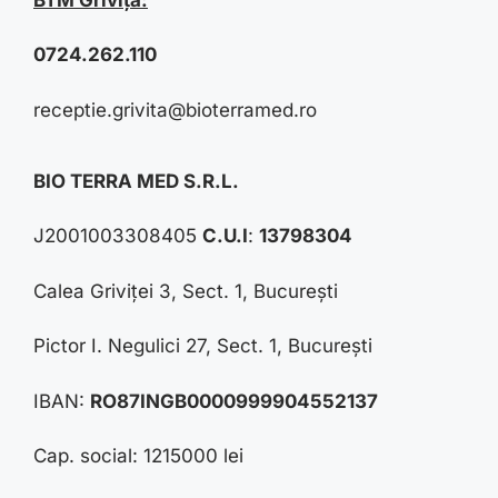
0724.262.110
receptie.grivita@bioterramed.ro
BIO TERRA MED S.R.L.
J2001003308405
C.U.I
:
13798304
Calea Griviței 3, Sect. 1, București
Pictor I. Negulici 27, Sect. 1, București
IBAN:
RO87INGB0000999904552137
Cap. social: 1215000 lei