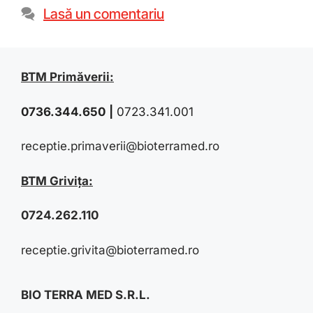
Lasă un comentariu
BTM Primăverii:
0736.344.650
|
0723.341.001
receptie.primaverii@bioterramed.ro
BTM Grivița:
0724.262.110
receptie.grivita@bioterramed.ro
BIO TERRA MED S.R.L.