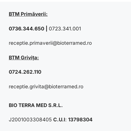
BTM Primăverii:
0736.344.650
|
0723.341.001
receptie.primaverii@bioterramed.ro
BTM Grivița:
0724.262.110
receptie.grivita@bioterramed.ro
BIO TERRA MED S.R.L.
J2001003308405
C.U.I
:
13798304