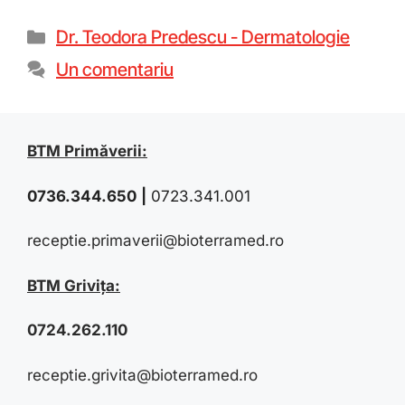
Dr. Teodora Predescu - Dermatologie
Un comentariu
BTM Primăverii:
0736.344.650
|
0723.341.001
receptie.primaverii@bioterramed.ro
BTM Grivița:
0724.262.110
receptie.grivita@bioterramed.ro