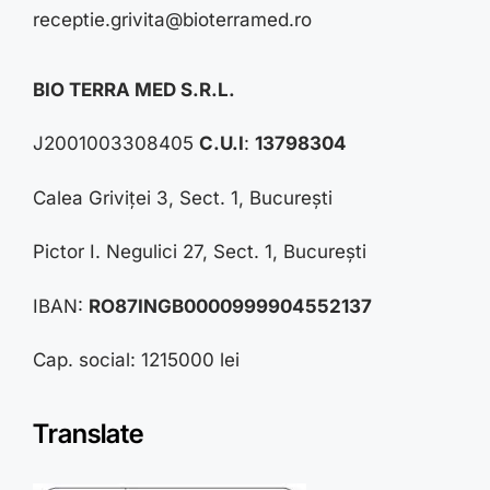
receptie.grivita@bioterramed.ro
BIO TERRA MED S.R.L.
J2001003308405
C.U.I
:
13798304
Calea Griviței 3, Sect. 1, București
Pictor I. Negulici 27, Sect. 1, București
IBAN:
RO87INGB0000999904552137
Cap. social: 1215000 lei
Translate