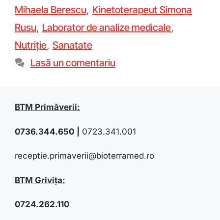
Mihaela Berescu
,
Kinetoterapeut Simona
Rusu
,
Laborator de analize medicale
,
Nutriție
,
Sanatate
Lasă un comentariu
BTM Primăverii:
0736.344.650
|
0723.341.001
receptie.primaverii@bioterramed.ro
BTM Grivița:
0724.262.110