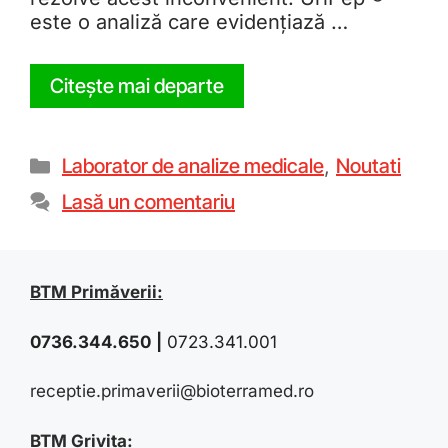
este o analiză care evidențiază …
Citește mai departe
Laborator de analize medicale
,
Noutati
Lasă un comentariu
BTM Primăverii:
0736.344.650
|
0723.341.001
receptie.primaverii@bioterramed.ro
BTM Grivița: