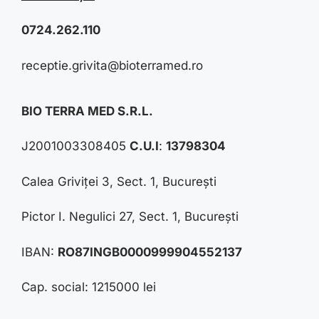
0724.262.110
receptie.grivita@bioterramed.ro
BIO TERRA MED S.R.L.
J2001003308405
C.U.I
:
13798304
Calea Griviței 3, Sect. 1, București
Pictor I. Negulici 27, Sect. 1, București
IBAN:
RO87INGB0000999904552137
Cap. social: 1215000 lei