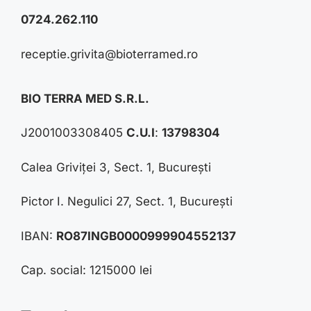
0724.262.110
receptie.grivita@bioterramed.ro
BIO TERRA MED S.R.L.
J2001003308405
C.U.I
:
13798304
Calea Griviței 3, Sect. 1, București
Pictor I. Negulici 27, Sect. 1, București
IBAN:
RO87INGB0000999904552137
Cap. social: 1215000 lei