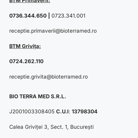
BTM Primăverii:
0736.344.650
|
0723.341.001
receptie.primaverii@bioterramed.ro
BTM Grivița:
0724.262.110
receptie.grivita@bioterramed.ro
BIO TERRA MED S.R.L.
J2001003308405
C.U.I
:
13798304
Calea Griviței 3, Sect. 1, București