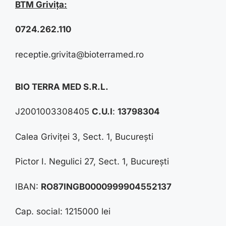
BTM Grivița:
0724.262.110
receptie.grivita@bioterramed.ro
BIO TERRA MED S.R.L.
J2001003308405
C.U.I
:
13798304
Calea Griviței 3, Sect. 1, București
Pictor I. Negulici 27, Sect. 1, București
IBAN:
RO87INGB0000999904552137
Cap. social: 1215000 lei