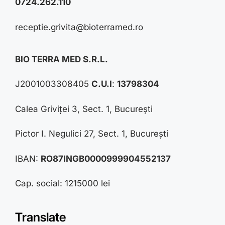
0724.262.110
receptie.grivita@bioterramed.ro
BIO TERRA MED S.R.L.
J2001003308405
C.U.I
:
13798304
Calea Griviței 3, Sect. 1, București
Pictor I. Negulici 27, Sect. 1, București
IBAN:
RO87INGB0000999904552137
Cap. social: 1215000 lei
Translate