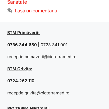
Sanatate
Lasă un comentariu
BTM Primăverii:
0736.344.650
|
0723.341.001
receptie.primaverii@bioterramed.ro
BTM Grivița:
0724.262.110
receptie.grivita@bioterramed.ro
BIO TERRA MED S.R.L.