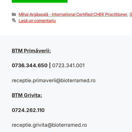
Mihai Argăseală - International Certified CHEK Practitioner
,
S
Lasă un comentariu
BTM Primăverii:
0736.344.650
|
0723.341.001
receptie.primaverii@bioterramed.ro
BTM Grivița:
0724.262.110
receptie.grivita@bioterramed.ro