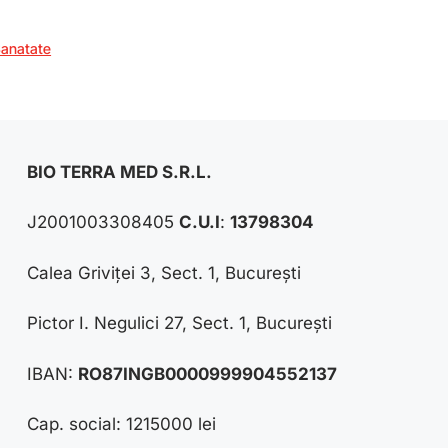
anatate
BIO TERRA MED S.R.L.
J2001003308405
C.U.I
:
13798304
Calea Griviței 3, Sect. 1, București
Pictor I. Negulici 27, Sect. 1, București
IBAN:
RO87INGB0000999904552137
Cap. social: 1215000 lei