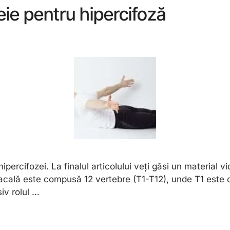
eie pentru hipercifoză
percifozei. La finalul articolului veți găsi un material v
racală este compusă 12 vertebre (T1-T12), unde T1 este
iv rolul …