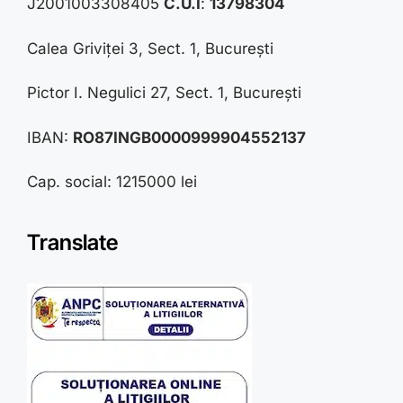
J2001003308405
C.U.I
:
13798304
Calea Griviței 3, Sect. 1, București
Pictor I. Negulici 27, Sect. 1, București
IBAN:
RO87INGB0000999904552137
Cap. social: 1215000 lei
Translate