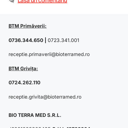
Lasă un comentariu
BTM Primăverii:
0736.344.650
|
0723.341.001
receptie.primaverii@bioterramed.ro
BTM Grivița:
0724.262.110
receptie.grivita@bioterramed.ro
BIO TERRA MED S.R.L.