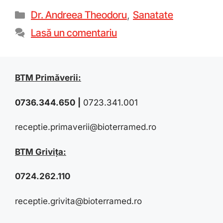
Dr. Andreea Theodoru
,
Sanatate
Lasă un comentariu
BTM Primăverii:
0736.344.650
|
0723.341.001
receptie.primaverii@bioterramed.ro
BTM Grivița:
0724.262.110
receptie.grivita@bioterramed.ro