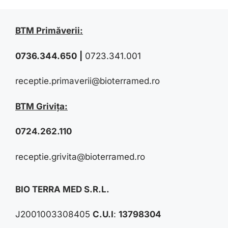
BTM Primăverii:
0736.344.650
|
0723.341.001
receptie.primaverii@bioterramed.ro
BTM Grivița:
0724.262.110
receptie.grivita@bioterramed.ro
BIO TERRA MED S.R.L.
J2001003308405
C.U.I
:
13798304