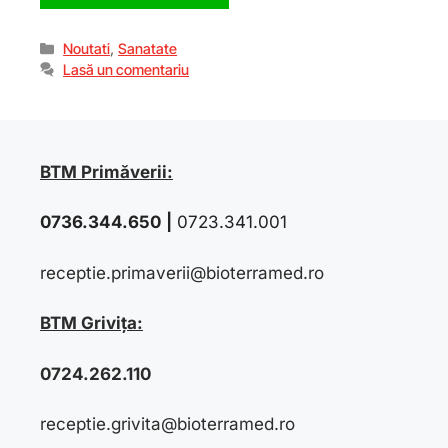
Noutati
,
Sanatate
Lasă un comentariu
BTM Primăverii:
0736.344.650
|
0723.341.001
receptie.primaverii@bioterramed.ro
BTM Grivița:
0724.262.110
receptie.grivita@bioterramed.ro