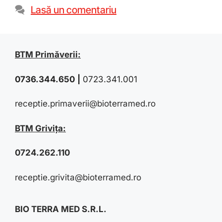
Lasă un comentariu
BTM Primăverii:
0736.344.650
|
0723.341.001
receptie.primaverii@bioterramed.ro
BTM Grivița:
0724.262.110
receptie.grivita@bioterramed.ro
BIO TERRA MED S.R.L.